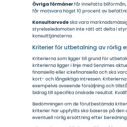
Övriga förmåner
får innefatta bilförmån
får motsvara högst 10 procent av befattni
Konsultarvode
ska vara marknadsmässigt.
styrelseledamoten inte rätt att delta i sty
konsulttjänsterna.
Kriterier för utbetalning av rörlig 
Kriterierna som ligger till grund för utbetal
kriterierna ligger i linje med Senzimes akt
finansiella eller ickefinansiella och ska v
kort- och långsiktiga intressen. Kriterie
exempelvis avseende försäljning och tillstå
bidrag till specifika önskade resultat. Kvali
Bedömningen om de förutbestämda kriterier
kriterier har uppfyllts ska baseras på den 
eventuell rörlig ersättning efter beredni