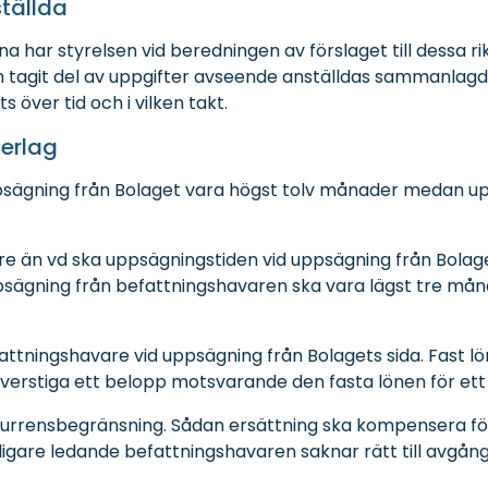
ställda
na har styrelsen vid beredningen av förslaget till dessa rik
en tagit del av uppgifter avseende anställdas sammanlagd
s över tid och i vilken takt.
erlag
psägning från Bolaget vara högst tolv månader medan up
 än vd ska uppsägningstiden vid uppsägning från Bolage
ägning från befattningshavaren ska vara lägst tre mån
attningshavare vid uppsägning från Bolagets sida. Fast l
rstiga ett belopp motsvarande den fasta lönen för ett 
urrensbegränsning. Sådan ersättning ska kompensera för
digare ledande befattningshavaren saknar rätt till avgån