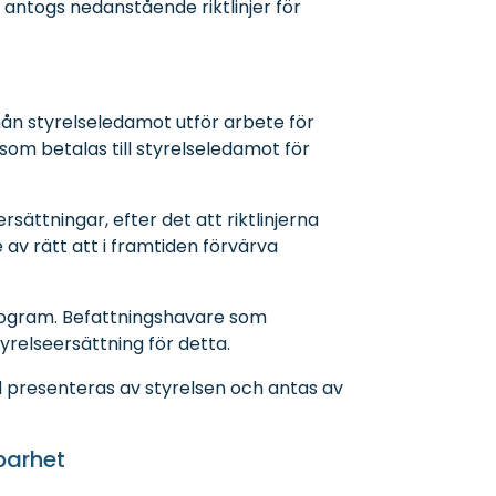
antogs nedanstående riktlinjer för
mån styrelseledamot utför arbete för
 som betalas till styrelseledamot för
sättningar, efter det att riktlinjerna
av rätt att i framtiden förvärva
rogram. Befattningshavare som
yrelseersättning för detta.
tid presenteras av styrelsen och antas av
lbarhet