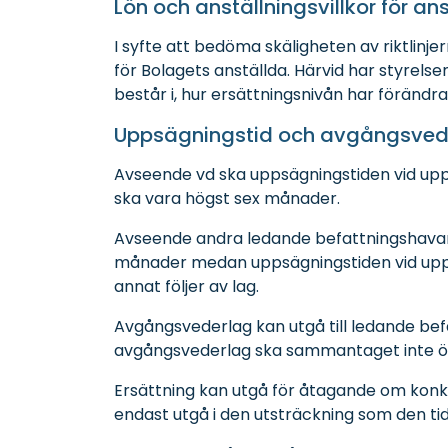
Lön och anställningsvillkor för an
I syfte att bedöma skäligheten av riktlinjer
för Bolagets anställda. Härvid har styrels
består i, hur ersättningsnivån har förändrat
Uppsägningstid och avgångsved
Avseende vd ska uppsägningstiden vid up
ska vara högst sex månader.
Avseende andra ledande befattningshavare
månader medan uppsägningstiden vid upps
annat följer av lag.
Avgångsvederlag kan utgå till ledande bef
avgångsvederlag ska sammantaget inte öve
Ersättning kan utgå för åtagande om konk
endast utgå i den utsträckning som den ti