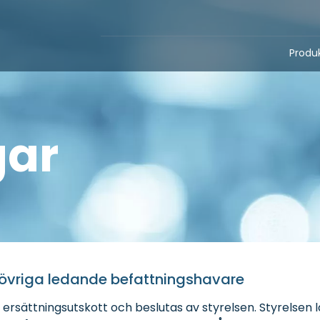
Produ
gar
och övriga ledande befattningshavare
rsättningsutskott och beslutas av styrelsen. Styrelsen lägg