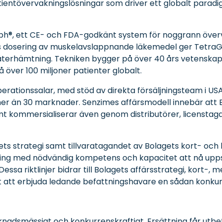
ientövervakningslösningar som driver ett globalt paradi
ph®, ett CE- och FDA-godkänt system för noggrann över
is dosering av muskelavslappnande läkemedel ger TetraGr
ll återhämtning. Tekniken bygger på över 40 års vetenskap
över 100 miljoner patienter globalt.
rationssalar, med stöd av direkta försäljningsteam i USA
 mer än 30 marknader. Senzimes affärsmodell innebär att
amt kommersialiserar även genom distributörer, licensta
s strategi samt tillvaratagandet av Bolagets kort- och lå
ning med nödvändig kompetens och kapacitet att nå uppst
essa riktlinjer bidrar till Bolagets affärsstrategi, kort-,
 att erbjuda ledande befattningshavare en sådan konkurr
dsmässigt och konkurrenskraftigt. Ersättning får utbetala