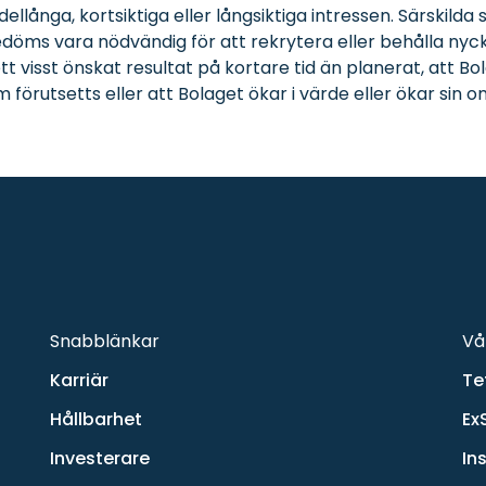
llånga, kortsiktiga eller långsiktiga intressen. Särskilda 
bedöms vara nödvändig för att rekrytera eller behålla nyc
visst önskat resultat på kortare tid än planerat, att Bola
 förutsetts eller att Bolaget ökar i värde eller ökar sin o
Snabblänkar
Vå
Karriär
Te
Hållbarhet
Ex
Investerare
In