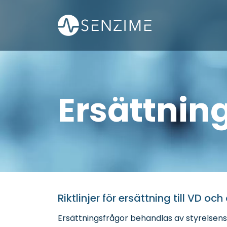
Skip to main content
Ersättnin
Riktlinjer för ersättning till VD 
Ersättningsfrågor behandlas av styrelsens e