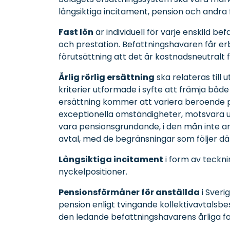
långsiktiga incitament, pension och andra
Fast lön
är individuell för varje enskild 
och prestation. Befattningshavaren får erb
förutsättning att det är kostnadsneutralt f
Årlig rörlig ersättning
ska relateras till
kriterier utformade i syfte att främja båd
ersättning kommer att variera beroende på
exceptionella omständigheter, motsvara upp
vara pensionsgrundande, i den mån inte ann
avtal, med de begränsningar som följer dära
Långsiktiga incitament
i form av teckn
nyckelpositioner.
Pensionsförmåner för anställda
i Sver
pension enligt tvingande kollektivavtals
den ledande befattningshavarens årliga fa