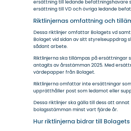
ersättning till ledande befattningshavar
ersättning till VD och övriga ledande befa
Riktlinjernas omfattning och tillä
Dessa riktlinjer omfattar Bolagets vd sam
Bolaget vid sidan av sitt styrelseuppdrag s
sådant arbete.
Riktlinjerna ska tillämpas på ersättningar 
antagits av årsstämman 2025. Med ersättni
värdepapper från Bolaget.
Riktlinjerna omfattar inte ersättningar 
upprätthåller post som ledamot eller suppl
Dessa riktlinjer ska gälla till dess att an
bolagsstämman minst vart fjärde år.
Hur riktlinjerna bidrar till Bolage