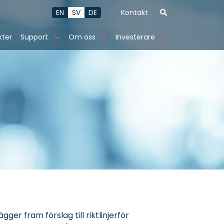
EN
SV
DE
Kontakt
kter
Support
Om oss
Investerare
er fram förslag till riktlinjerför