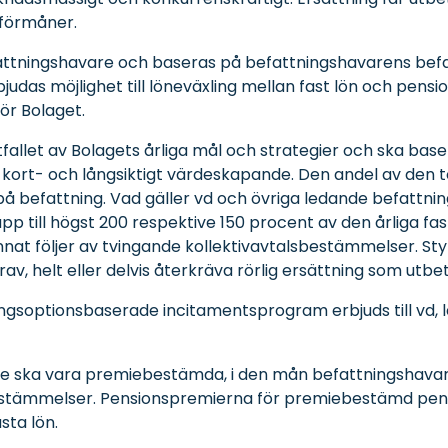
 förmåner.
befattningshavare och baseras på befattningshavarens bef
judas möjlighet till löneväxling mellan fast lön och pens
ör Bolaget.
 utfallet av Bolagets årliga mål och strategier och ska 
e kort- och långsiktigt värdeskapande. Den andel av den t
 befattning. Vad gäller vd och övriga ledande befattning
 till högst 200 respektive 150 procent av den årliga fast
at följer av tvingande kollektivavtalsbestämmelser. Styre
v, helt eller delvis återkräva rörlig ersättning som utbet
ingsoptionsbaserade incitamentsprogram erbjuds till vd,
ige ska vara premiebestämda, i den mån befattningshav
bestämmelser. Pensionspremierna för premiebestämd pensi
sta lön.