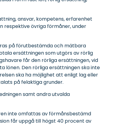
attning, ansvar, kompetens, erfarenhet
ion respektive övriga förmåner, under
baseras på förutbestämda och mätbara
otala ersättningen som utgörs av rörlig
shavare får den rörliga ersättningen, vid
a lönen. Den rörliga ersättningen ska inte
lsen ska ha möjlighet att enligt lag eller
alats på felaktiga grunder.
 ledningen samt andra utvalda
aren inte omfattas av förmånsbestämd
on får uppgå till högst 40 procent av