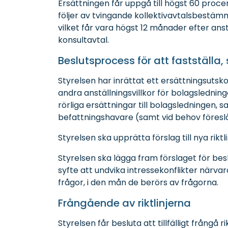
Ersättningen får uppgå till högst 60 proc
följer av tvingande kollektivavtalsbestäm
vilket får vara högst 12 månader efter ans
konsultavtal.
Beslutsprocess för att fastställa,
Styrelsen har inrättat ett ersättningsutsk
andra anställningsvillkor för bolagsledni
rörliga ersättningar till bolagsledningen, s
befattningshavare (samt vid behov föreslå
Styrelsen ska upprätta förslag till nya riktl
Styrelsen ska lägga fram förslaget för beslu
syfte att undvika intressekonflikter närva
frågor, i den mån de berörs av frågorna.
Frångående av riktlinjerna
Styrelsen får besluta att tillfälligt frångå r