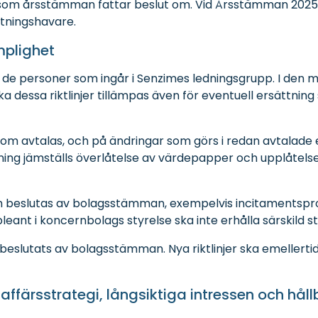
e som årsstämman fattar beslut om. Vid Årsstämman 2025 
ttningshavare.
mplighet
t de personer som ingår i Senzimes ledningsgrupp. I den 
ka dessa riktlinjer tillämpas även för eventuell ersättning
som avtalas, och på ändringar som görs i redan avtalade er
ng jämställs överlåtelse av värdepapper och upplåtelse 
som beslutas av bolagsstämman, exempelvis incitamentsp
eant i koncernbolags styrelse ska inte erhålla särskild st
nat beslutats av bolagsstämman. Nya riktlinjer ska emeller
ts affärsstrategi, långsiktiga intressen och hål