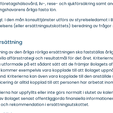
, företagshälsovård, liv-, rese- och sjukförsäkring samt
ngshavarens årliga fasta lön.
 I den mån konsulttjänster utförs av styrelseledamot i 
relsens (eller ersättningsutskottets) beredning av frågor
ersättning
ning av den årliga rörliga ersättningen ska fastställas årli
uella affärsstrategi och resultatmål för det året. Kriterie
ara utformade på ett sådant sätt att de främjar Bolagets a
rna kommer exempelvis vara kopplade till att Bolaget upp
nd. Kriterierna kan även vara kopplade till den anställde 
ficering är alltid kopplad till att personen har arbetat ino
na har uppfyllts eller inte görs normalt i slutet av kal
av Bolaget senast offentliggjorda finansiella information
ng och rekommendation i ersättningsutskottet.