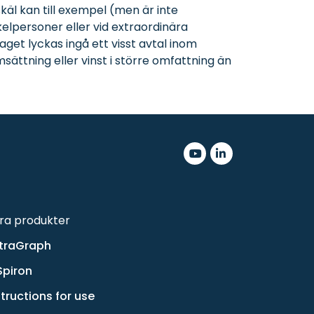
skäl kan till exempel (men är inte
kelpersoner eller vid extraordinära
get lyckas ingå ett visst avtal inom
msättning eller vinst i större omfattning än
.
.
ra produkter
traGraph
Spiron
structions for use