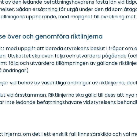
ent av den ledande befattningshavarens fasta lön vid tid
melser. Sådan ersättning får utgå under den tid som åta
tällningens upphörande, med möjlighet till avräkning mot 
 se över och genomföra riktlinjerna
ott med uppgift att bereda styrelsens beslut i frågor om 
ngen. Utskottet ska även följa och utvärdera pågående (o
amt följa och utvärdera tillämpningen av gällande riktlinjer
 ändringar).
injer vid behov av väsentliga ändringar av riktlinjerna, doc
t vid årsstämman. Riktlinjerna ska gälla till dess att nya 
rar inte ledande befattningshavare vid styrelsens behandl
iktlinjerna, om det i ett enskilt fall finns särskilda och vä