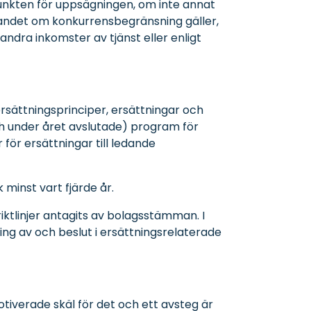
punkten för uppsägningen, om inte annat
gandet om konkurrensbegränsning gäller,
andra inkomster av tjänst eller enligt
ersättningsprinciper, ersättningar och
ch under året avslutade) program för
 för ersättningar till ledande
k minst vart fjärde år.
riktlinjer antagits av bolagsstämman. I
ing av och beslut i ersättningsrelaterade
l motiverade skäl för det och ett avsteg är