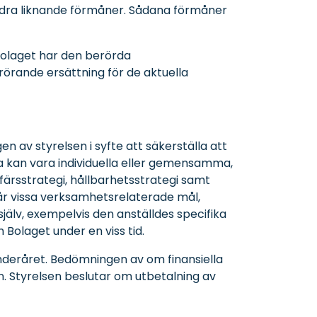
 andra liknande förmåner. Sådana förmåner
Bolaget har den berörda
 rörande ersättning för de aktuella
gen av styrelsen i syfte att säkerställa att
rna kan vara individuella eller gemensamma,
ffärsstrategi, hållbarhetsstrategi samt
når vissa verksamhetsrelaterade mål,
själv, exempelvis den anställdes specifika
m Bolaget under en viss tid.
enderåret. Bedömningen av om finansiella
en. Styrelsen beslutar om utbetalning av