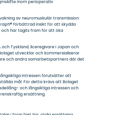
gmskifte inom perioperativ
vakning av neuromuskulär transmission
aph® förbättrad insikt för att skydda
 och har tagits fram för att öka
 och Tyskland, licensgivare i Japan och
 Bolaget utvecklar och kommersialiserar
gare och andra samarbetspartners där det
ngsiktiga intressen förutsätter att
ällda mål. För detta krävs att Bolaget
 medellång- och långsiktiga intressen och
enskraftig ersättning.
s i form fast lön, rörlig ersättning,