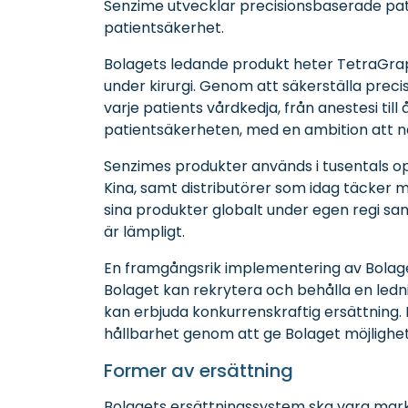
Senzime utvecklar precisionsbaserade pat
patientsäkerhet.
Bolagets ledande produkt heter TetraGra
under kirurgi. Genom att säkerställa prec
varje patients vårdkedja, från anestesi ti
patientsäkerheten, med en ambition att nå 
Senzimes produkter används i tusentals ope
Kina, samt distributörer som idag täcker
sina produkter globalt under egen regi s
är lämpligt.
En framgångsrik implementering av Bolaget
Bolaget kan rekrytera och behålla en led
kan erbjuda konkurrenskraftig ersättning. D
hållbarhet genom att ge Bolaget möjlighet
Former av ersättning
Bolagets ersättningssystem ska vara markna