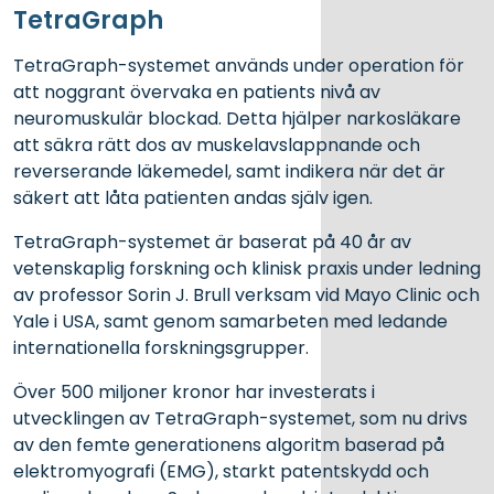
TetraGraph
TetraGraph-systemet används under operation för
att noggrant övervaka en patients nivå av
neuromuskulär blockad. Detta hjälper narkosläkare
att säkra rätt dos av muskelavslappnande och
reverserande läkemedel, samt indikera när det är
säkert att låta patienten andas själv igen.
TetraGraph-systemet är baserat på 40 år av
vetenskaplig forskning och klinisk praxis under ledning
av professor Sorin J. Brull verksam vid Mayo Clinic och
Yale i USA, samt genom samarbeten med ledande
internationella forskningsgrupper.
Över 500 miljoner kronor har investerats i
utvecklingen av TetraGraph-systemet, som nu drivs
av den femte generationens algoritm baserad på
elektromyografi (EMG), starkt patentskydd och