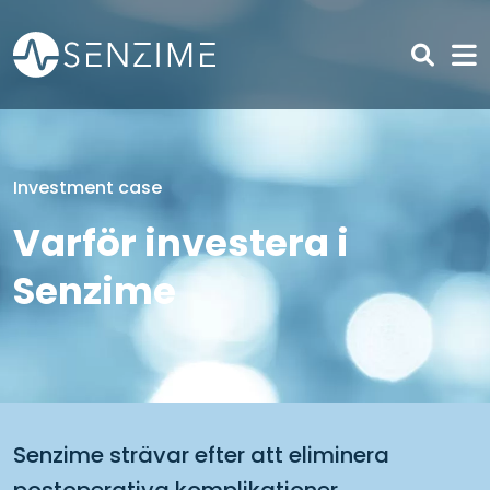
Skip to main content
Investment case
Varför investera i
Senzime
Senzime strävar efter att eliminera